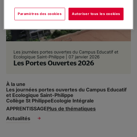
Partenariat/Entreprises
Paramètres des cookies
Autoriser tous les cookies
Location d’espaces
Nous soutenir
Les journées portes ouvertes du Campus Educatif et
Ecologique Saint-Philippe |
07 janvier 2026
Les Portes Ouvertes 2026
Infos pratiques
À la une
Les journées portes ouvertes du Campus Educatif
Nous contacter
et Ecologique Saint-Philippe
Collège St Philippe
Ecologie Intégrale
APPRENTISSAGE
Plus de thématiques
Actualités