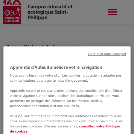
Campus éducatif et
écologique Saint-
Philippe
Aller
au
Apprentis d'Auteuil en
contenu
Préinscriptions
Île-de-France
principal
Actualités et évènements
Continuer sans accepter
Actualités St Philippe
Apprentis d'Auteuil améliore votre navigation
Vie du campus
Nous avons besoin de votre clic ! Les cookies nous aident à adapter nos
communications pour susciter plus d'engagement.
Apprentis Auteuil et ses partenaires utilisent des cookies afin d'améliorer
Le collège
votre navigation sur nos sites, réaliser des statistiques de visites, vous
permettre de partager des éléments sur les réseaux sociaux,
personnaliser nos contenus et nos publicités.
Vous pouvez modifier à tout moment vos préférences et refuser tous les
Nos formations professionnelles
cookies en cliquant sur "paramètres des cookies". Pour en savoir plus sur
les cookies que nous utilisons sur nos sites,
consultez notre Politique
de cookies.