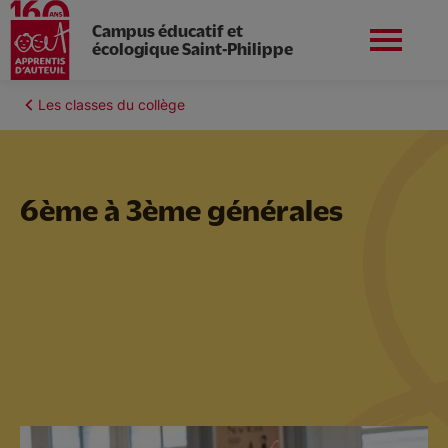
Campus éducatif et
écologique Saint-Philippe
Aller
au
Fil
Les classes du collège
Apprentis d'Auteuil en
contenu
Préinscriptions
d'Ariane
Île-de-France
principal
6ème à 3ème générales
Vie du campus
Le collège
Nos formations professionnelles