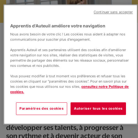
Partenariat/Entreprises
Continuer sans accepter
Location d’espaces
Apprentis d'Auteuil améliore votre navigation
Nous avons besoin de votre clic ! Les cookies nous aident à adapter nos
communications pour susciter plus d'engagement.
Nous soutenir
Apprentis Auteuil et ses partenaires utilisent des cookies afin d'améliorer
votre navigation sur nos sites, réaliser des statistiques de visites, vous
permettre de partager des éléments sur les réseaux sociaux, personnaliser
nos contenus et nos publicités.
Infos pratiques
Vous pouvez modifier à tout moment vos préférences et refuser tous les
©Igor Lubinetsky/Apprentis d'Auteuil
cookies en cliquant sur "paramètres des cookies". Pour en savoir plus sur
Un parcours personnalisé dans un cadre
les cookies que nous utilisons sur nos sites,
consultez notre Politique de
Nous contacter
cookies.
bienveillant, avec des effectifs réduits,
un accompagnement individualisé et
Paramètres des cookies
Autoriser tous les cookies
des stages en 3e pour préparer l’avenir.
Ici, chaque élève est encouragé à
développer ses talents, à progresser à
son rythme et à devenir acteur de son