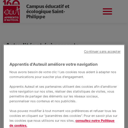
Campus éducatif et
écologique Saint-
Philippe
Aller
au
Apprentis d'Auteuil en
contenu
Préinscriptions
Île-de-France
principal
Actualités et évènements
Continuer sans accepter
Actualités St Philippe
Apprentis d'Auteuil améliore votre navigation
Vie du campus
Nous avons besoin de votre clic ! Les cookies nous aident à adapter nos
communications pour susciter plus d'engagement.
Apprentis Auteuil et ses partenaires utilisent des cookies afin d'améliorer
Le collège
votre navigation sur nos sites, réaliser des statistiques de visites, vous
permettre de partager des éléments sur les réseaux sociaux,
personnaliser nos contenus et nos publicités.
Vous pouvez modifier à tout moment vos préférences et refuser tous les
Nos formations professionnelles
cookies en cliquant sur "paramètres des cookies". Pour en savoir plus sur
les cookies que nous utilisons sur nos sites,
consultez notre Politique
de cookies.