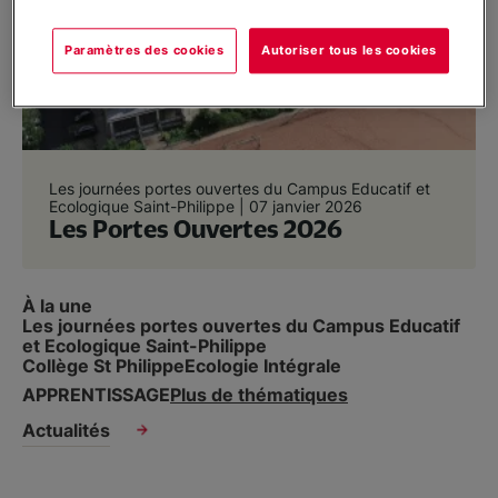
Partenariat/Entreprises
Paramètres des cookies
Autoriser tous les cookies
Location d’espaces
Nous soutenir
Les journées portes ouvertes du Campus Educatif et
Ecologique Saint-Philippe |
07 janvier 2026
Les Portes Ouvertes 2026
Infos pratiques
À la une
Les journées portes ouvertes du Campus Educatif
Nous contacter
et Ecologique Saint-Philippe
Collège St Philippe
Ecologie Intégrale
APPRENTISSAGE
Plus de thématiques
Actualités