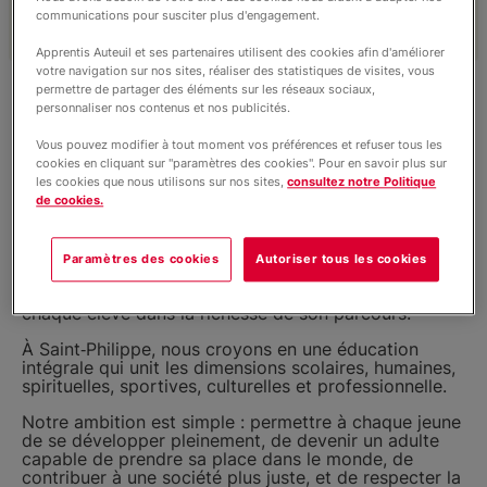
Partenariat/Entreprises
communications pour susciter plus d'engagement.
Apprentis Auteuil et ses partenaires utilisent des cookies afin d'améliorer
votre navigation sur nos sites, réaliser des statistiques de visites, vous
Location d’espaces
permettre de partager des éléments sur les réseaux sociaux,
personnaliser nos contenus et nos publicités.
Chères familles, Chers visiteurs,
Vous pouvez modifier à tout moment vos préférences et refuser tous les
Bienvenue au Campus Éducatif et Écologique
cookies en cliquant sur "paramètres des cookies". Pour en savoir plus sur
Nous soutenir
Saint‑Philippe, un lieu d’apprentissage,
les cookies que nous utilisons sur nos sites,
consultez notre Politique
d’accompagnement et de croissance personnelle où
de cookies.
chaque jeune trouve sa place et peut avancer en
confiance.
Infos pratiques
Paramètres des cookies
Autoriser tous les cookies
Notre établissement, ancré dans une longue tradition
éducative, a pour vocation d’accueillir et de soutenir
chaque élève dans la richesse de son parcours.
Nous contacter
À Saint‑Philippe, nous croyons en une éducation
intégrale qui unit les dimensions scolaires, humaines,
spirituelles, sportives, culturelles et professionnelle.
Notre ambition est simple : permettre à chaque jeune
de se développer pleinement, de devenir un adulte
capable de prendre sa place dans le monde, de
contribuer à une société plus juste, et de respecter la