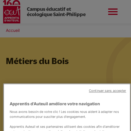
Campus éducatif et
écologique Saint-Philippe
Aller
au
Fil
Accueil
Apprentis d'Auteuil en
contenu
Préinscriptions
d'Ariane
Île-de-France
principal
Métiers du Bois
Vie du campus
Continuer sans accepter
Le collège
Apprentis d'Auteuil améliore votre navigation
Nous avons besoin de votre clic ! Les cookies nous aident à adapter nos
Nos formations professionnelles
communications pour susciter plus d'engagement.
Apprentis Auteuil et ses partenaires utilisent des cookies afin d'améliorer