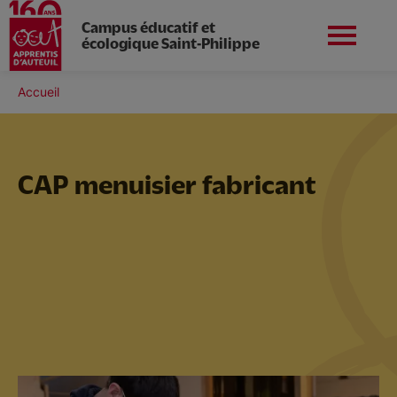
Campus éducatif et
écologique Saint-Philippe
Aller
au
Fil
Accueil
Apprentis d'Auteuil en
contenu
Préinscriptions
d'Ariane
Île-de-France
principal
CAP menuisier fabricant
Vie du campus
Le collège
Nos formations professionnelles