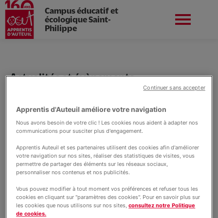
Campus éducatif et
écologique Saint-
Philippe
Aller
au
Apprentis d'Auteuil en
contenu
Préinscriptions
Île-de-France
principal
Actualités et évènements
Continuer sans accepter
Actualités St Philippe
Apprentis d'Auteuil améliore votre navigation
Vie du campus
Nous avons besoin de votre clic ! Les cookies nous aident à adapter nos
communications pour susciter plus d'engagement.
Apprentis Auteuil et ses partenaires utilisent des cookies afin d'améliorer
Le collège
votre navigation sur nos sites, réaliser des statistiques de visites, vous
permettre de partager des éléments sur les réseaux sociaux,
personnaliser nos contenus et nos publicités.
Vous pouvez modifier à tout moment vos préférences et refuser tous les
Nos formations professionnelles
cookies en cliquant sur "paramètres des cookies". Pour en savoir plus sur
les cookies que nous utilisons sur nos sites,
consultez notre Politique
de cookies.