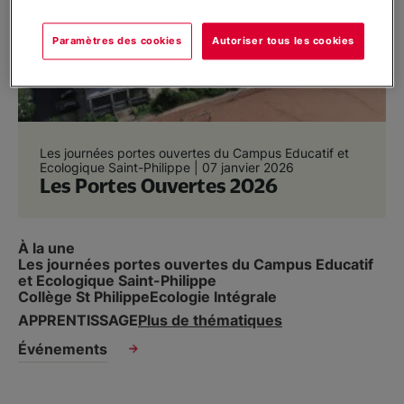
Partenariat/Entreprises
Paramètres des cookies
Autoriser tous les cookies
Location d’espaces
Nous soutenir
Les journées portes ouvertes du Campus Educatif et
Ecologique Saint-Philippe |
07 janvier 2026
Les Portes Ouvertes 2026
Infos pratiques
À la une
Les journées portes ouvertes du Campus Educatif
Nous contacter
et Ecologique Saint-Philippe
Collège St Philippe
Ecologie Intégrale
APPRENTISSAGE
Plus de thématiques
Événements