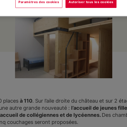
Paramètres des cookies
Autoriser tous les cookies
0 places
à 110
. Sur l’aile droite du château et sur 2 é
 une autre grande nouveauté :
l’accueil de jeunes fill
’accueil de collégiennes et de lycéennes.
Des chambr
 cinq couchages seront proposées.