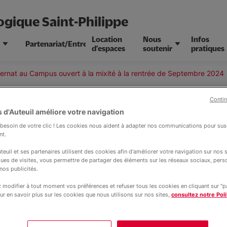
ogique Saint-Philippe
Location
Nous
Infos
Partenariat/Entreprises
s
d’espaces
soutenir
pratiques
ternat au Campus ouvert à la mixité à la rentrée de Septembre 2024
Contin
 d'Auteuil améliore votre navigation
Actualité
esoin de votre clic ! Les cookies nous aident à adapter nos communications pour susc
nt.
16 janvier 2024
Internat
 internat au Campus o
teuil et ses partenaires utilisent des cookies afin d'améliorer votre navigation sur nos si
ques de visites, vous permettre de partager des éléments sur les réseaux sociaux, pers
nos publicités.
 la rentrée de Septe
modifier à tout moment vos préférences et refuser tous les cookies en cliquant sur "
ur en savoir plus sur les cookies que nous utilisons sur nos sites,
consultez notre Poli
tembre 2024, l’internat du
Campus Educ
aint Philippe
sera complètement rénov