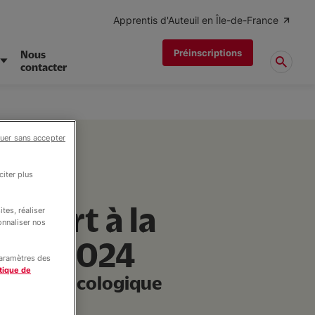
Apprentis d'Auteuil en Île-de-France
Préinscriptions
Nous
contacter
uer sans accepter
iter plus
uvert à la
tes, réaliser
onnaliser nos
mbre 2024
paramètres des
tique de
atif et Ecologique
é.