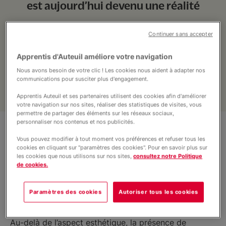
est aujourd’hui devenu une réalité
Partenariat/Entreprises
Continuer sans accepter
Location d’espaces
Apprentis d'Auteuil améliore votre navigation
Nous avons besoin de votre clic ! Les cookies nous aident à adapter nos
Nous soutenir
communications pour susciter plus d'engagement.
Apprentis Auteuil et ses partenaires utilisent des cookies afin d'améliorer
votre navigation sur nos sites, réaliser des statistiques de visites, vous
Infos pratiques
permettre de partager des éléments sur les réseaux sociaux,
personnaliser nos contenus et nos publicités.
Vous pouvez modifier à tout moment vos préférences et refuser tous les
Nous contacter
cookies en cliquant sur "paramètres des cookies". Pour en savoir plus sur
les cookies que nous utilisons sur nos sites,
consultez notre Politique
de cookies.
Porté avec enthousiasme par les éco-délégués, ce
projet avait un objectif simple mais essentiel : rendre
Paramètres des cookies
Autoriser tous les cookies
la cour plus agréable et plus accueillante pour
l’ensemble des élèves et des personnels.
Au-delà de l’aspect esthétique, la présence de