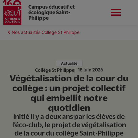
Campus éducatif et
écologique Saint-
Philippe
Aller
au
Fil
Nos actualités Collège St Philippe
Apprentis d'Auteuil en
contenu
Préinscriptions
d'Ariane
Île-de-France
principal
Actualité
18 juin 2026
Collège St Philippe
Végétalisation de la cour du
Vie du campus
collège : un projet collectif
qui embellit notre
Le collège
quotidien
Initié il y a deux ans par les élèves de
Nos formations professionnelles
l’éco-club, le projet de végétalisation
de la cour du collège Saint-Philippe