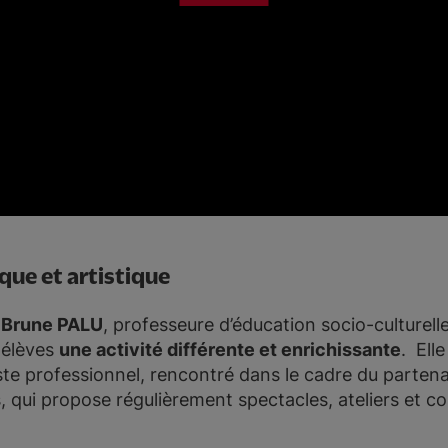
ue et artistique
Brune PALU
, professeure d’éducation socio-culturelle
 élèves
une activité différente et enrichissante
. Elle
aste professionnel, rencontré dans le cadre du partena
s, qui propose régulièrement spectacles, ateliers et 