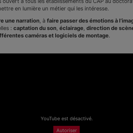
s ouvert à tous les établissements du CAP au doctora
ettre en lumière un métier qui les intéresse.
e une narration
, à
faire passer des émotions à l’ima
lles :
captation du son
,
éclairage
,
direction de scèn
différentes caméras et logiciels de montage
.
YouTube est désactivé.
Autoriser