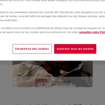
esoin de votre clic ! Les cookies nous aident à adapter nos communications pour susc
rvices aux personnes et animation dans 
nt.
gements Paysagers) ont réalisé un cou
teuil et ses partenaires utilisent des cookies afin d'améliorer votre navigation sur nos si
ques de visites, vous permettre de partager des éléments sur les réseaux sociaux, pers
nos publicités.
Prendre soin du vivant ».
modifier à tout moment vos préférences et refuser tous les cookies en cliquant sur "
ur en savoir plus sur les cookies que nous utilisons sur nos sites,
consultez notre Poli
Paramètres des cookies
Autoriser tous les cookies