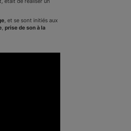
t
,
était de réaliser un
ge
, et se sont initiés aux
e
,
prise de son à la