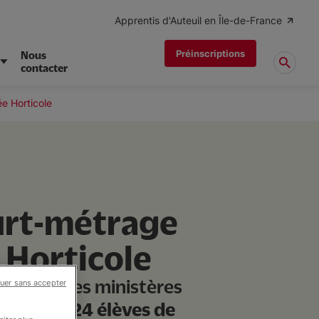
Apprentis d'Auteuil en Île-de-France
Préinscriptions
Nous
contacter
ée Horticole
ourt-métrage
 Horticole
atronage des ministères
uer sans accepter
 Travail
, 24 élèves
de