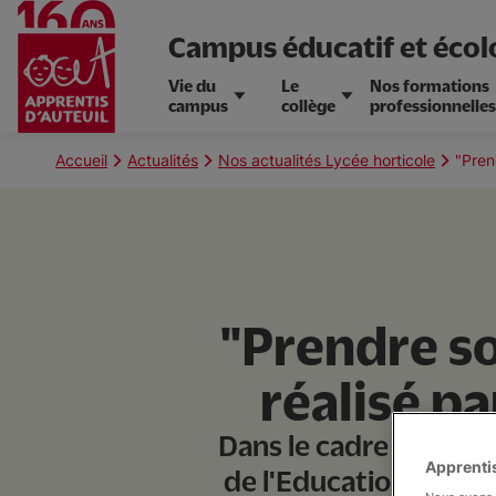
Campus éducatif et écol
Vie du
Le
Nos formations
campus
collège
professionnelle
Aller
au
Fil
Accueil
Actualités
Nos actualités Lycée horticole
"Pren
contenu
d'Ariane
principal
"Prendre so
réalisé p
Dans le cadre du
concours 
Apprentis
de l'Education Nation